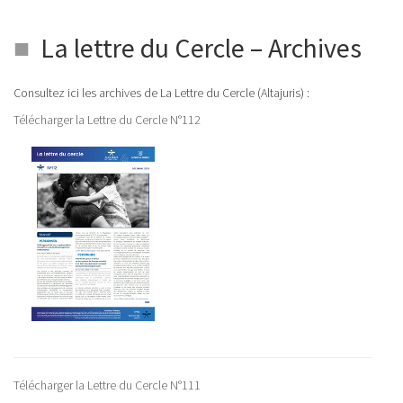
Skip
La lettre du Cercle – Archives
to
content
Consultez ici les archives de La Lettre du Cercle (Altajuris) :
Télécharger la Lettre du Cercle N°112
Télécharger la Lettre du Cercle N°111