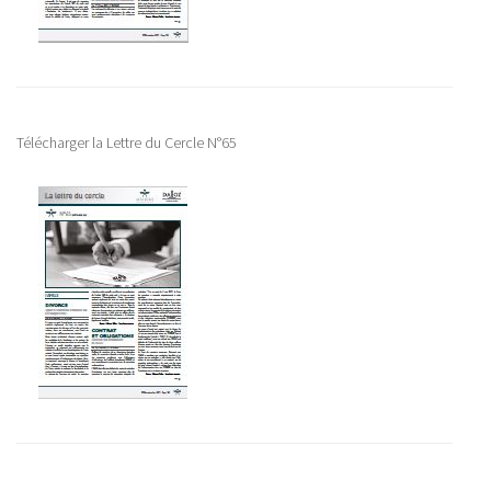
Télécharger la Lettre du Cercle N°65