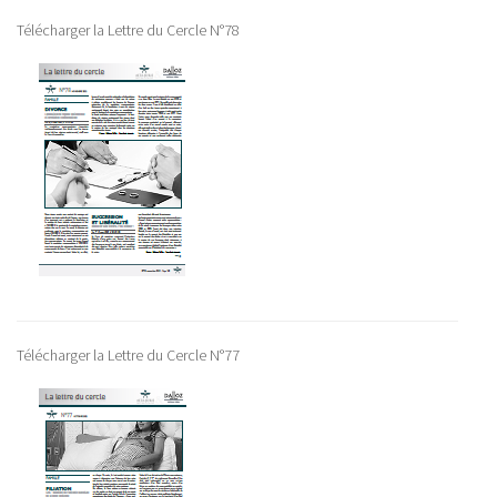
Télécharger la Lettre du Cercle N°78
Télécharger la Lettre du Cercle N°77