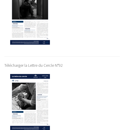
Télécharger la Lettre du Cercle N°92