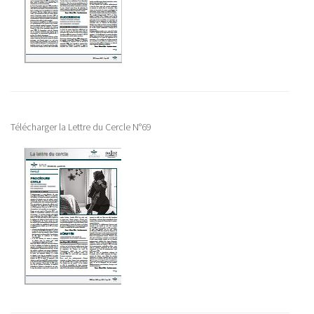
Télécharger la Lettre du Cercle N°69