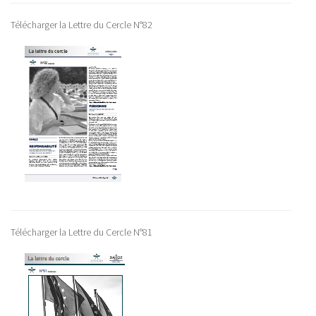
Télécharger la Lettre du Cercle N°82
Télécharger la Lettre du Cercle N°81